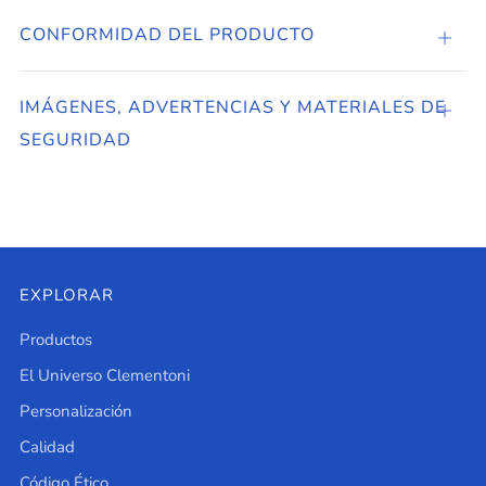
CONFORMIDAD DEL PRODUCTO
CONF
DEL
PROD
IMÁGENES, ADVERTENCIAS Y MATERIALES DE
Abier
SEGURIDAD
EXPLORAR
Productos
El Universo Clementoni
Personalización
Calidad
Código Ético